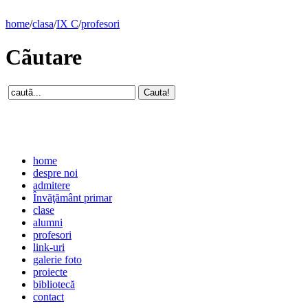
home
/
clasa
/
IX C
/
profesori
Cãutare
home
despre noi
admitere
Învăţământ primar
clase
alumni
profesori
link-uri
galerie foto
proiecte
bibliotecă
contact