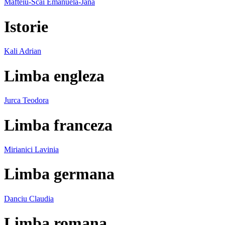
Mafteiu-Scai Emanuela-Jana
Istorie
Kali Adrian
Limba engleza
Jurca Teodora
Limba franceza
Mirianici Lavinia
Limba germana
Danciu Claudia
Limba romana