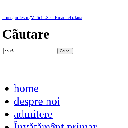
home
/
profesori
/
Mafteiu-Scai Emanuela-Jana
Cãutare
home
despre noi
admitere
Învăţământ primar