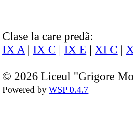
Clase la care predã:
IX A
|
IX C
|
IX E
|
XI C
|
X
© 2026 Liceul "Grigore Moi
Powered by
WSP 0.4.7