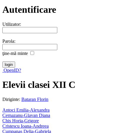
Autentificare
Utilizator:
Parola:
ţine-mã minte
OpenID?
Elevii clasei XII C
Diriginte:
Bataran Florin
Antoci Emilia-Alexandra
Cernazanu-Glavan Diana
Chis Horia-Grigore
Cristescu Ioana-Andreea
Cumpanas Delia-Gabriela