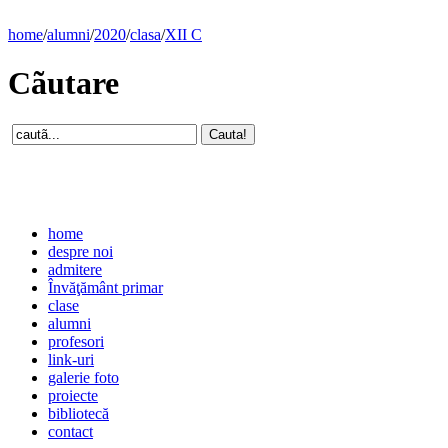
home
/
alumni
/
2020
/
clasa
/
XII C
Cãutare
home
despre noi
admitere
Învăţământ primar
clase
alumni
profesori
link-uri
galerie foto
proiecte
bibliotecă
contact