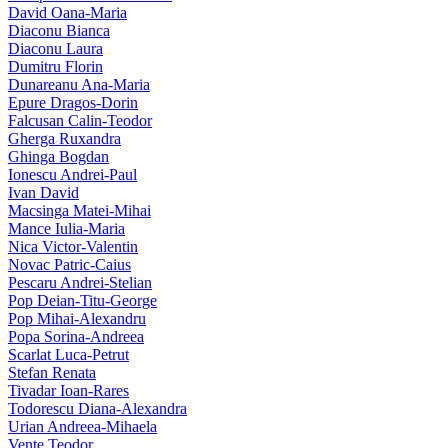
David Oana-Maria
Diaconu Bianca
Diaconu Laura
Dumitru Florin
Dunareanu Ana-Maria
Epure Dragos-Dorin
Falcusan Calin-Teodor
Gherga Ruxandra
Ghinga Bogdan
Ionescu Andrei-Paul
Ivan David
Macsinga Matei-Mihai
Mance Iulia-Maria
Nica Victor-Valentin
Novac Patric-Caius
Pescaru Andrei-Stelian
Pop Deian-Titu-George
Pop Mihai-Alexandru
Popa Sorina-Andreea
Scarlat Luca-Petrut
Stefan Renata
Tivadar Ioan-Rares
Todorescu Diana-Alexandra
Urian Andreea-Mihaela
Vente Teodor