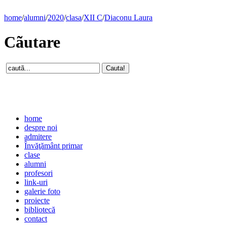
home
/
alumni
/
2020
/
clasa
/
XII C
/
Diaconu Laura
Cãutare
home
despre noi
admitere
Învăţământ primar
clase
alumni
profesori
link-uri
galerie foto
proiecte
bibliotecă
contact