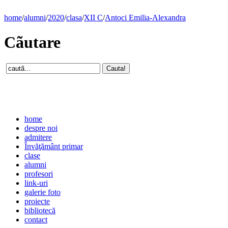
home
/
alumni
/
2020
/
clasa
/
XII C
/
Antoci Emilia-Alexandra
Cãutare
home
despre noi
admitere
Învăţământ primar
clase
alumni
profesori
link-uri
galerie foto
proiecte
bibliotecă
contact