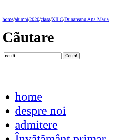
home
/
alumni
/
2020
/
clasa
/
XII C
/
Dunareanu Ana-Maria
Cãutare
home
despre noi
admitere
Învăţământ primar