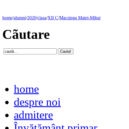
home
/
alumni
/
2020
/
clasa
/
XII C
/
Macsinga Matei-Mihai
Cãutare
home
despre noi
admitere
Învăţământ primar