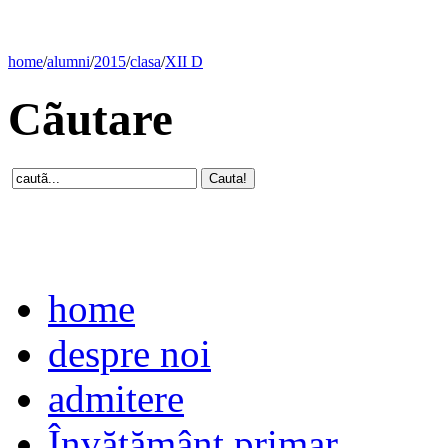
home
/
alumni
/
2015
/
clasa
/
XII D
Cãutare
home
despre noi
admitere
Învăţământ primar