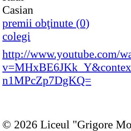
premii obţinute (0)
colegi
http://www.youtube.com/w
v=MHxBE6JKk_Y&contex
n1MPcZp7DgKQ=
© 2026 Liceul "Grigore Moi