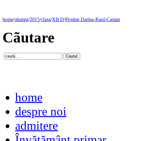
home
/
alumni
/
2015
/
clasa
/
XII D
/
Prodan Darius-Raul-Casian
Cãutare
home
despre noi
admitere
Învăţământ primar