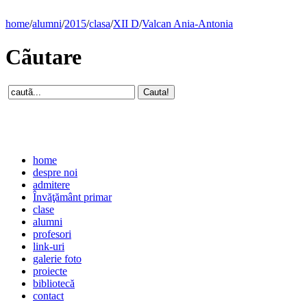
home
/
alumni
/
2015
/
clasa
/
XII D
/
Valcan Ania-Antonia
Cãutare
home
despre noi
admitere
Învăţământ primar
clase
alumni
profesori
link-uri
galerie foto
proiecte
bibliotecă
contact