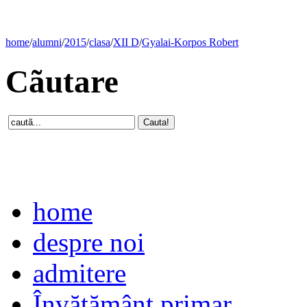
home
/
alumni
/
2015
/
clasa
/
XII D
/
Gyalai-Korpos Robert
Cãutare
home
despre noi
admitere
Învăţământ primar