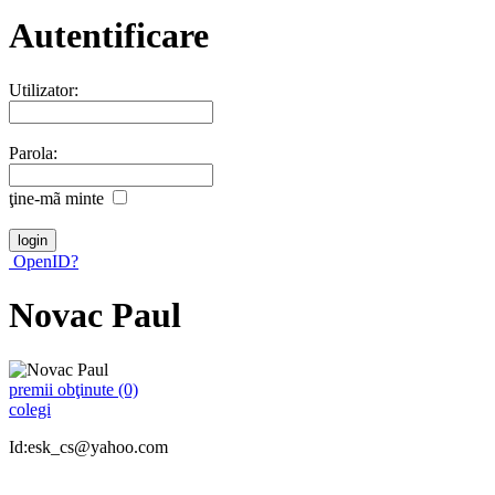
Autentificare
Utilizator:
Parola:
ţine-mã minte
OpenID?
Novac Paul
premii obţinute (0)
colegi
Id:esk_cs@yahoo.com