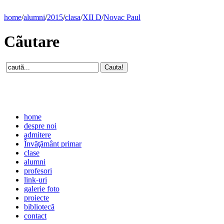
home
/
alumni
/
2015
/
clasa
/
XII D
/
Novac Paul
Cãutare
home
despre noi
admitere
Învăţământ primar
clase
alumni
profesori
link-uri
galerie foto
proiecte
bibliotecă
contact