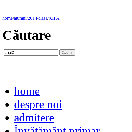
home
/
alumni
/
2014
/
clasa
/
XII A
Cãutare
home
despre noi
admitere
Învăţământ primar