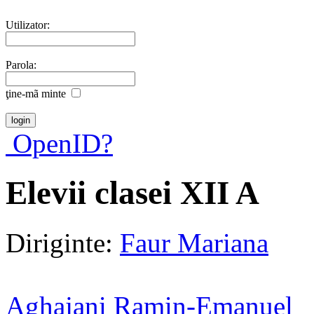
Utilizator:
Parola:
ţine-mã minte
OpenID?
Elevii clasei XII A
Diriginte:
Faur Mariana
Aghajani Ramin-Emanuel