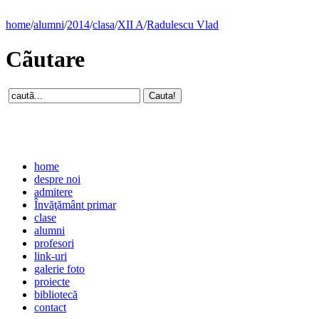
home
/
alumni
/
2014
/
clasa
/
XII A
/
Radulescu Vlad
Cãutare
home
despre noi
admitere
Învăţământ primar
clase
alumni
profesori
link-uri
galerie foto
proiecte
bibliotecă
contact