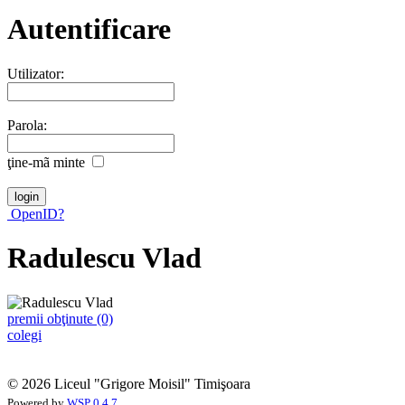
Autentificare
Utilizator:
Parola:
ţine-mã minte
OpenID?
Radulescu Vlad
premii obţinute (0)
colegi
© 2026 Liceul "Grigore Moisil" Timişoara
Powered by
WSP 0.4.7