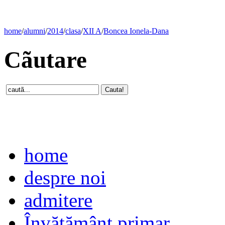
home
/
alumni
/
2014
/
clasa
/
XII A
/
Boncea Ionela-Dana
Cãutare
home
despre noi
admitere
Învăţământ primar