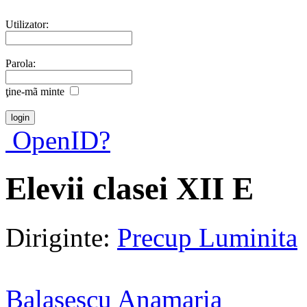
Utilizator:
Parola:
ţine-mã minte
OpenID?
Elevii clasei XII E
Diriginte:
Precup Luminita
Balasescu Anamaria