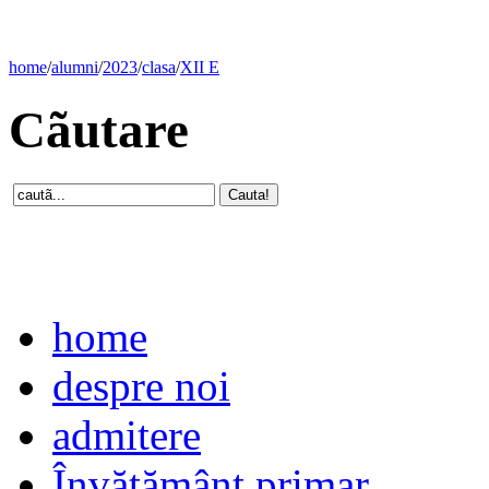
home
/
alumni
/
2023
/
clasa
/
XII E
Cãutare
home
despre noi
admitere
Învăţământ primar