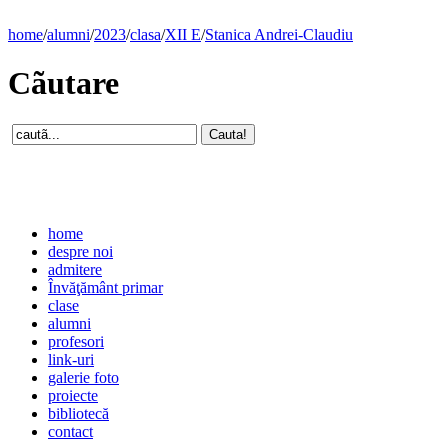
home
/
alumni
/
2023
/
clasa
/
XII E
/
Stanica Andrei-Claudiu
Cãutare
home
despre noi
admitere
Învăţământ primar
clase
alumni
profesori
link-uri
galerie foto
proiecte
bibliotecă
contact