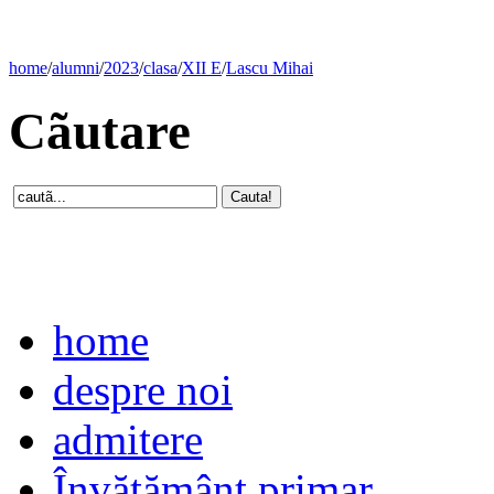
home
/
alumni
/
2023
/
clasa
/
XII E
/
Lascu Mihai
Cãutare
home
despre noi
admitere
Învăţământ primar