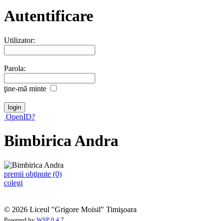
Autentificare
Utilizator:
Parola:
ţine-mã minte
OpenID?
Bimbirica Andra
premii obţinute (0)
colegi
© 2026 Liceul "Grigore Moisil" Timişoara
Powered by
WSP 0.4.7