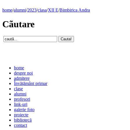
home
/
alumni
/
2023
/
clasa
/
XII E
/
Bimbirica Andra
Cãutare
home
despre noi
admitere
Învăţământ primar
clase
alumni
profesori
link-uri
galerie foto
proiecte
bibliotecă
contact