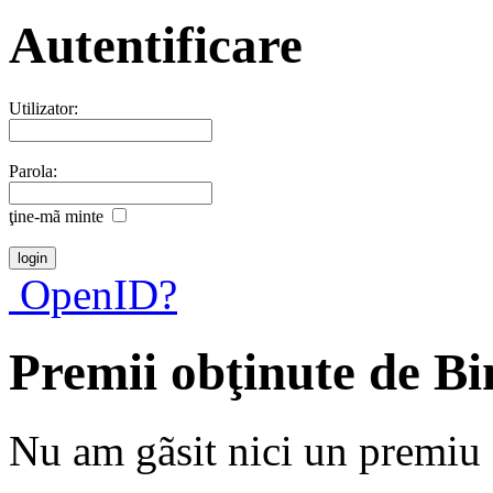
Autentificare
Utilizator:
Parola:
ţine-mã minte
OpenID?
Premii obţinute de B
Nu am gãsit nici un premiu a