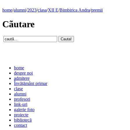
home
/
alumni
/
2023
/
clasa
/
XII E
/
Bimbirica Andra
/
premii
Cãutare
home
despre noi
admitere
Învăţământ primar
clase
alumni
profesori
link-uri
galerie foto
proiecte
bibliotecă
contact