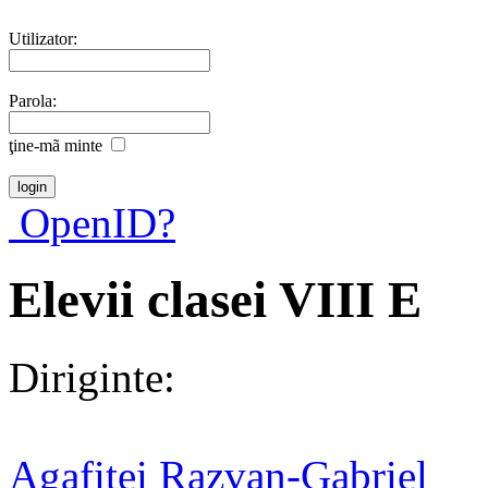
Utilizator:
Parola:
ţine-mã minte
OpenID?
Elevii clasei VIII E
Diriginte:
Agafitei Razvan-Gabriel