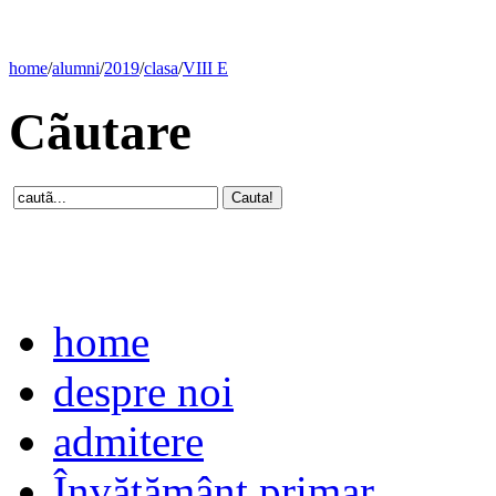
home
/
alumni
/
2019
/
clasa
/
VIII E
Cãutare
home
despre noi
admitere
Învăţământ primar