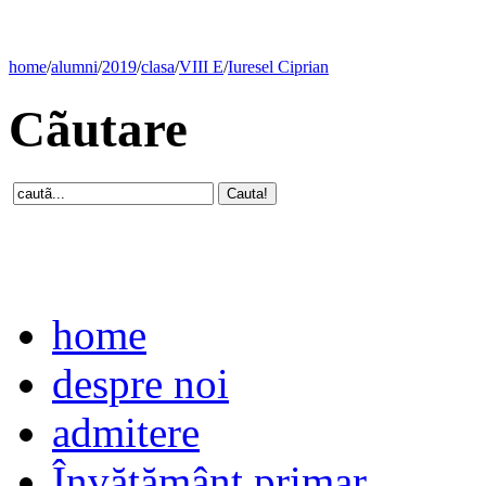
home
/
alumni
/
2019
/
clasa
/
VIII E
/
Iuresel Ciprian
Cãutare
home
despre noi
admitere
Învăţământ primar