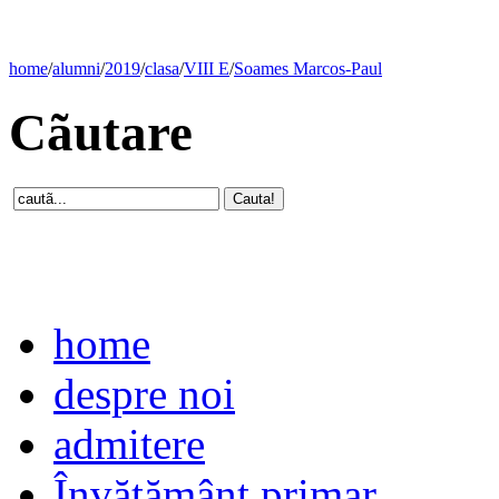
home
/
alumni
/
2019
/
clasa
/
VIII E
/
Soames Marcos-Paul
Cãutare
home
despre noi
admitere
Învăţământ primar