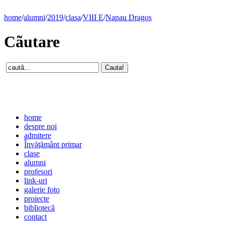
home
/
alumni
/
2019
/
clasa
/
VIII E
/
Napau Dragos
Cãutare
home
despre noi
admitere
Învăţământ primar
clase
alumni
profesori
link-uri
galerie foto
proiecte
bibliotecă
contact