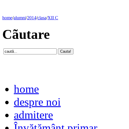
home
/
alumni
/
2014
/
clasa
/
XII C
Cãutare
home
despre noi
admitere
Învăţământ primar