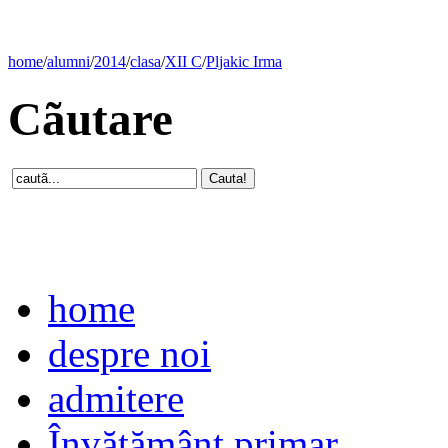
home
/
alumni
/
2014
/
clasa
/
XII C
/
Pljakic Irma
Cãutare
home
despre noi
admitere
Învăţământ primar