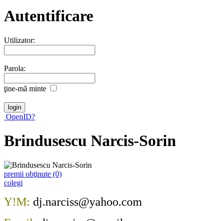
Autentificare
Utilizator:
Parola:
ţine-mã minte
OpenID?
Brindusescu Narcis-Sorin
premii obţinute (0)
colegi
Y!M:
dj.narciss@yahoo.com