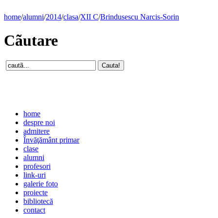
home
/
alumni
/
2014
/
clasa
/
XII C
/
Brindusescu Narcis-Sorin
Cãutare
home
despre noi
admitere
Învăţământ primar
clase
alumni
profesori
link-uri
galerie foto
proiecte
bibliotecă
contact