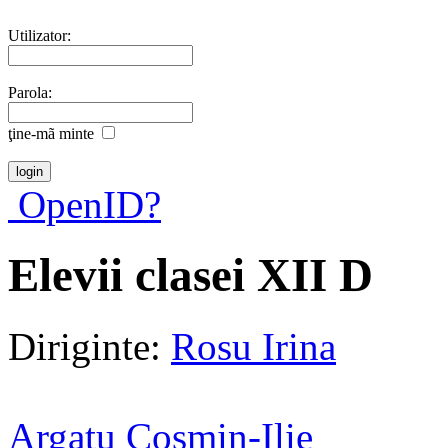
Utilizator:
Parola:
ţine-mã minte
OpenID?
Elevii clasei XII D
Diriginte:
Rosu Irina
Argatu Cosmin-Ilie