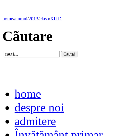
home
/
alumni
/
2013
/
clasa
/
XII D
Cãutare
home
despre noi
admitere
Învăţământ primar