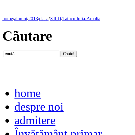
home
/
alumni
/
2013
/
clasa
/
XII D
/
Tatucu Iulia-Amalia
Cãutare
home
despre noi
admitere
Învăţământ primar