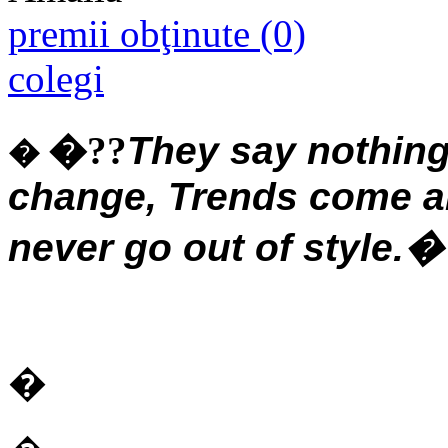
premii obţinute (0)
colegi
�??
They say nothing
�
change, Trends come an
never go out of style.
�