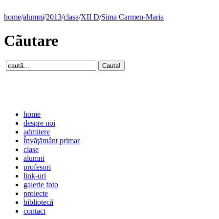
home
/
alumni
/
2013
/
clasa
/
XII D
/
Sima Carmen-Maria
Cãutare
home
despre noi
admitere
Învăţământ primar
clase
alumni
profesori
link-uri
galerie foto
proiecte
bibliotecă
contact