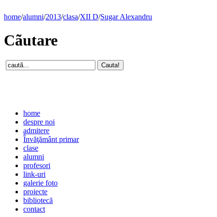
home
/
alumni
/
2013
/
clasa
/
XII D
/
Sugar Alexandru
Cãutare
home
despre noi
admitere
Învăţământ primar
clase
alumni
profesori
link-uri
galerie foto
proiecte
bibliotecă
contact