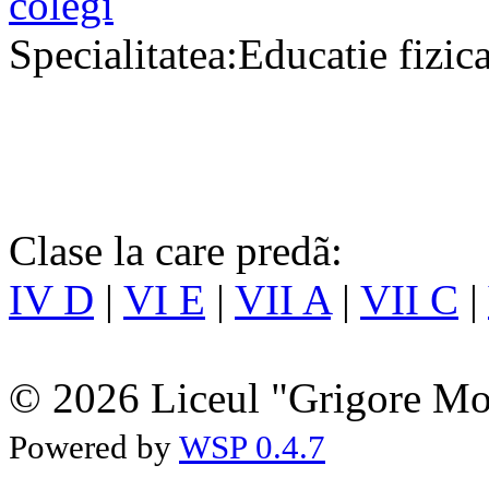
colegi
Specialitatea:Educatie fizic
Clase la care predã:
IV D
|
VI E
|
VII A
|
VII C
|
© 2026 Liceul "Grigore Moi
Powered by
WSP 0.4.7