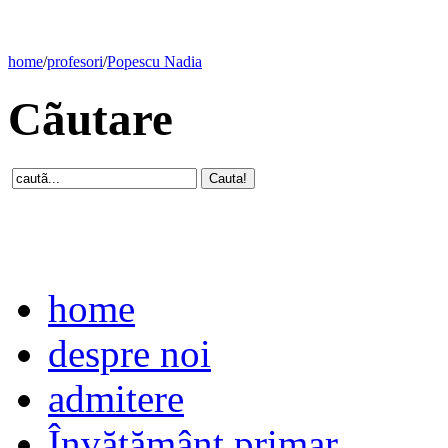
home
/
profesori
/
Popescu Nadia
Cãutare
home
despre noi
admitere
Învăţământ primar