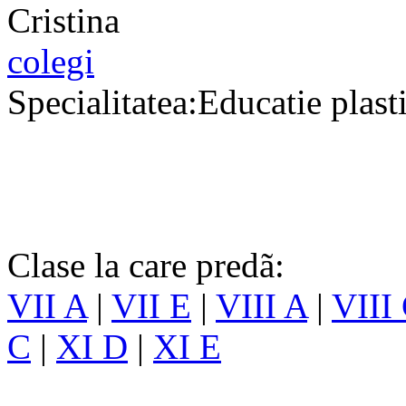
colegi
Specialitatea:Educatie plast
Clase la care predã:
VII A
|
VII E
|
VIII A
|
VIII
C
|
XI D
|
XI E