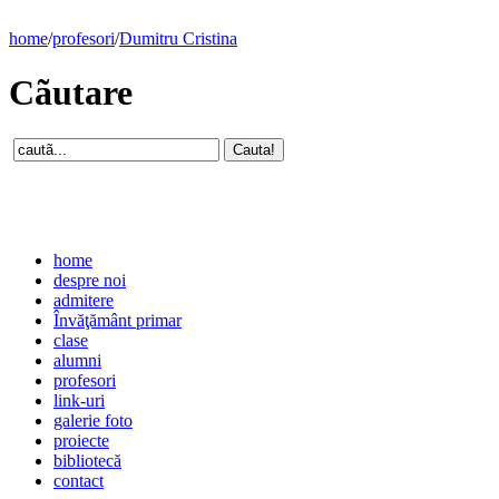
home
/
profesori
/
Dumitru Cristina
Cãutare
home
despre noi
admitere
Învăţământ primar
clase
alumni
profesori
link-uri
galerie foto
proiecte
bibliotecă
contact