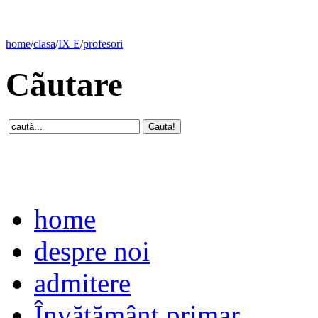
home
/
clasa
/
IX E
/
profesori
Cãutare
home
despre noi
admitere
Învăţământ primar