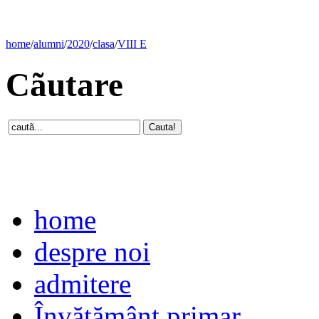
home
/
alumni
/
2020
/
clasa
/
VIII E
Cãutare
home
despre noi
admitere
Învăţământ primar