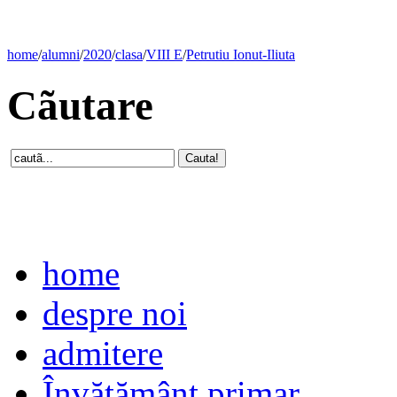
home
/
alumni
/
2020
/
clasa
/
VIII E
/
Petrutiu Ionut-Iliuta
Cãutare
home
despre noi
admitere
Învăţământ primar