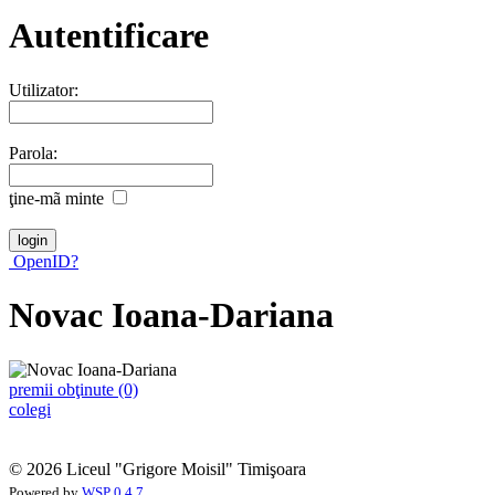
Autentificare
Utilizator:
Parola:
ţine-mã minte
OpenID?
Novac Ioana-Dariana
premii obţinute (0)
colegi
© 2026 Liceul "Grigore Moisil" Timişoara
Powered by
WSP 0.4.7