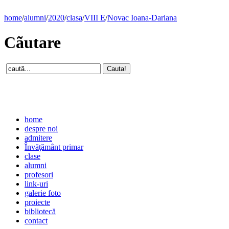
home
/
alumni
/
2020
/
clasa
/
VIII E
/
Novac Ioana-Dariana
Cãutare
home
despre noi
admitere
Învăţământ primar
clase
alumni
profesori
link-uri
galerie foto
proiecte
bibliotecă
contact