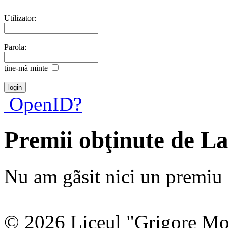
Utilizator:
Parola:
ţine-mã minte
OpenID?
Premii obţinute de L
Nu am gãsit nici un premiu a
© 2026 Liceul "Grigore Moi