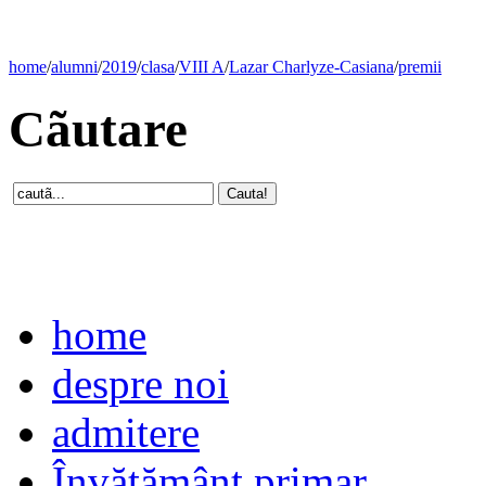
home
/
alumni
/
2019
/
clasa
/
VIII A
/
Lazar Charlyze-Casiana
/
premii
Cãutare
home
despre noi
admitere
Învăţământ primar