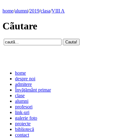
home
/
alumni
/
2019
/
clasa
/
VIII A
Cãutare
home
despre noi
admitere
Învăţământ primar
clase
alumni
profesori
link-uri
galerie foto
proiecte
bibliotecă
contact