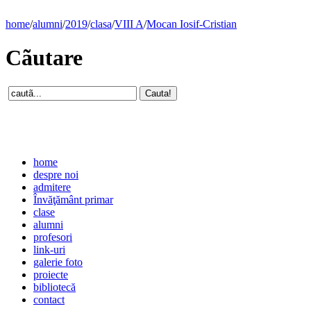
home
/
alumni
/
2019
/
clasa
/
VIII A
/
Mocan Iosif-Cristian
Cãutare
home
despre noi
admitere
Învăţământ primar
clase
alumni
profesori
link-uri
galerie foto
proiecte
bibliotecă
contact