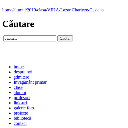
home
/
alumni
/
2019
/
clasa
/
VIII A
/
Lazar Charlyze-Casiana
Cãutare
home
despre noi
admitere
Învăţământ primar
clase
alumni
profesori
link-uri
galerie foto
proiecte
bibliotecă
contact