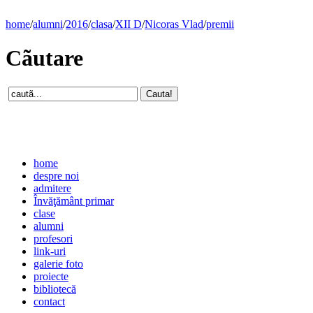
home
/
alumni
/
2016
/
clasa
/
XII D
/
Nicoras Vlad
/
premii
Cãutare
home
despre noi
admitere
Învăţământ primar
clase
alumni
profesori
link-uri
galerie foto
proiecte
bibliotecă
contact