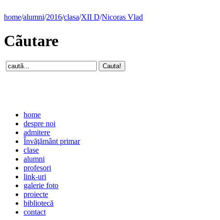
home
/
alumni
/
2016
/
clasa
/
XII D
/
Nicoras Vlad
Cãutare
home
despre noi
admitere
Învăţământ primar
clase
alumni
profesori
link-uri
galerie foto
proiecte
bibliotecă
contact