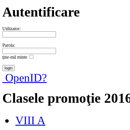
Autentificare
Utilizator:
Parola:
ţine-mã minte
OpenID?
Clasele promoţie 201
VIII A