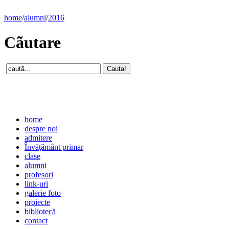
home
/
alumni
/
2016
Cãutare
home
despre noi
admitere
Învăţământ primar
clase
alumni
profesori
link-uri
galerie foto
proiecte
bibliotecă
contact