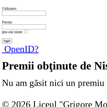
Utilizator:
Parola:
ţine-mã minte
OpenID?
Premii obţinute de N
Nu am gãsit nici un premiu a
© 2026 Liceul "Grigore Moi