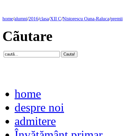
home
/
alumni
/
2016
/
clasa
/
XII C
/
Nistorescu Oana-Raluca
/
premii
Cãutare
home
despre noi
admitere
Învăţământ primar