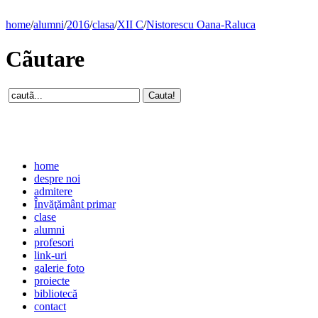
home
/
alumni
/
2016
/
clasa
/
XII C
/
Nistorescu Oana-Raluca
Cãutare
home
despre noi
admitere
Învăţământ primar
clase
alumni
profesori
link-uri
galerie foto
proiecte
bibliotecă
contact