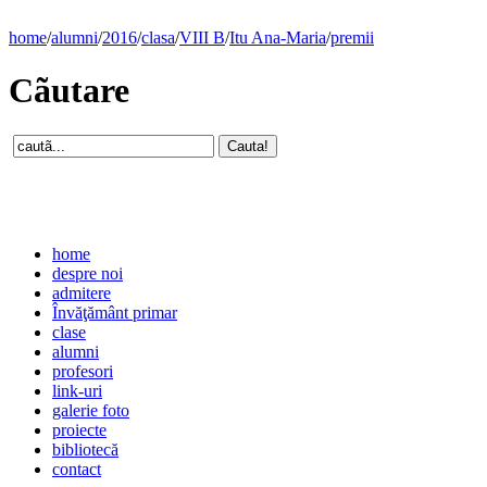
home
/
alumni
/
2016
/
clasa
/
VIII B
/
Itu Ana-Maria
/
premii
Cãutare
home
despre noi
admitere
Învăţământ primar
clase
alumni
profesori
link-uri
galerie foto
proiecte
bibliotecă
contact