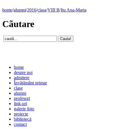
home
/
alumni
/
2016
/
clasa
/
VIII B
/
Itu Ana-Maria
Cãutare
home
despre noi
admitere
Învăţământ primar
clase
alumni
profesori
link-uri
galerie foto
proiecte
bibliotecă
contact