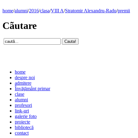
home
/
alumni
/
2016
/
clasa
/
VIII A
/
Stratomir Alexandru-Radu
/
premii
Cãutare
home
despre noi
admitere
Învăţământ primar
clase
alumni
profesori
link-uri
galerie foto
proiecte
bibliotecă
contact