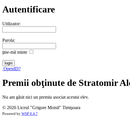
Autentificare
Utilizator:
Parola:
ţine-mã minte
OpenID?
Premii obţinute de Stratomir 
Nu am gãsit nici un premiu asociat acestui elev.
© 2026 Liceul "Grigore Moisil" Timişoara
Powered by
WSP 0.4.7