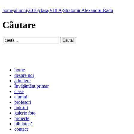
home
/
alumni
/
2016
/
clasa
/
VIII A
/
Stratomir Alexandru-Radu
Cãutare
home
despre noi
admitere
Învăţământ primar
clase
alumni
profesori
link-uri
galerie foto
proiecte
bibliotecă
contact